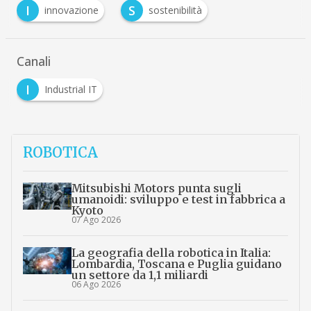
I
S
innovazione
sostenibilità
Canali
I
Industrial IT
ROBOTICA
Mitsubishi Motors punta sugli
umanoidi: sviluppo e test in fabbrica a
Kyoto
07 Ago 2026
La geografia della robotica in Italia:
Lombardia, Toscana e Puglia guidano
un settore da 1,1 miliardi
06 Ago 2026