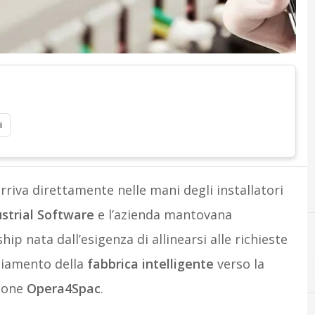
i
 arriva direttamente nelle mani degli installatori
strial Software
e l’azienda mantovana
p nata dall’esigenza di allinearsi alle richieste
biamento della
fabbrica intelligente
verso la
C
cad
zione
Opera4Spac
.