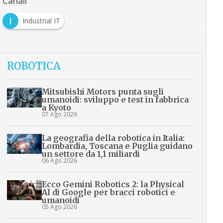
Canali
I
Industrial IT
ROBOTICA
Mitsubishi Motors punta sugli
umanoidi: sviluppo e test in fabbrica
a Kyoto
07 Ago 2026
La geografia della robotica in Italia:
Lombardia, Toscana e Puglia guidano
un settore da 1,1 miliardi
06 Ago 2026
Ecco Gemini Robotics 2: la Physical
AI di Google per bracci robotici e
umanoidi
05 Ago 2026