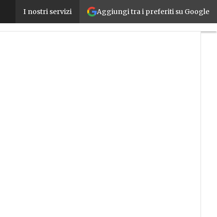
Aggiungi tra i preferiti su Google
Opera4Spac, un’app che utilizza il Cad in ottica Ind
I nostri servizi