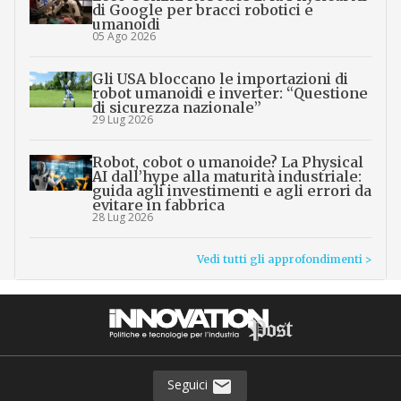
di Google per bracci robotici e
umanoidi
05 Ago 2026
Gli USA bloccano le importazioni di
robot umanoidi e inverter: “Questione
di sicurezza nazionale”
29 Lug 2026
Robot, cobot o umanoide? La Physical
AI dall’hype alla maturità industriale:
guida agli investimenti e agli errori da
evitare in fabbrica
28 Lug 2026
Vedi tutti gli approfondimenti >
Seguici