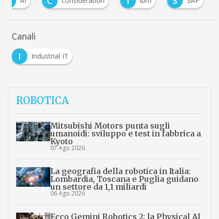
A
C
I
S
AI
consideration
ibm
SAP
Canali
I
Industrial IT
ROBOTICA
Mitsubishi Motors punta sugli
umanoidi: sviluppo e test in fabbrica a
Kyoto
07 Ago 2026
La geografia della robotica in Italia:
Lombardia, Toscana e Puglia guidano
un settore da 1,1 miliardi
06 Ago 2026
Ecco Gemini Robotics 2: la Physical AI