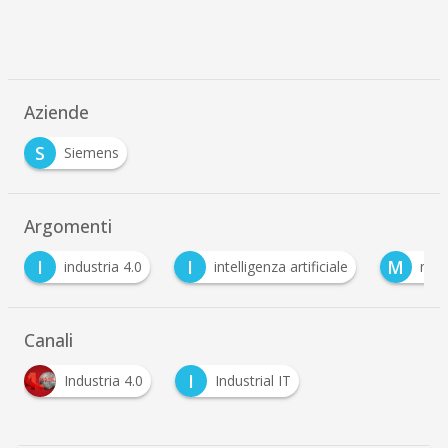
Aziende
S
Siemens
Argomenti
I
M
ndustria 4.0
intelligenza artificiale
metaverso
Canali
I
Industria 4.0
Industrial IT