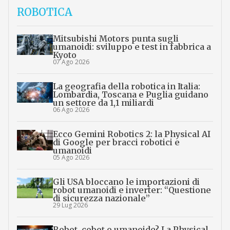
ROBOTICA
Mitsubishi Motors punta sugli
umanoidi: sviluppo e test in fabbrica a
Kyoto
07 Ago 2026
La geografia della robotica in Italia:
Lombardia, Toscana e Puglia guidano
un settore da 1,1 miliardi
06 Ago 2026
Ecco Gemini Robotics 2: la Physical AI
di Google per bracci robotici e
umanoidi
05 Ago 2026
Gli USA bloccano le importazioni di
robot umanoidi e inverter: “Questione
di sicurezza nazionale”
29 Lug 2026
Robot, cobot o umanoide? La Physical