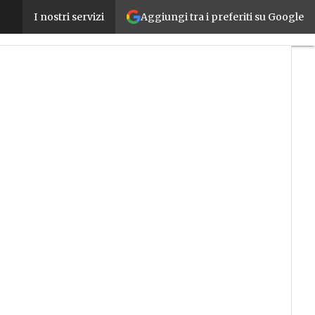
Aggiungi tra i preferiti su Google
Al via il primo bando di Cyber 4.0: 2,6 milioni a so
I nostri servizi