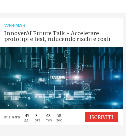
WEBINAR
InnoverAI Future Talk - Accelerare
prototipi e test, riducendo rischi e costi
45
3
48
57
ISCRIVITI
Inizia tra