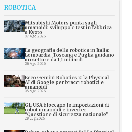
ROBOTICA
Mitsubishi Motors punta sugli
umanoidi: sviluppo e test in fabbrica
a Kyoto
07 Ago 2026
La geografia della robotica in Italia:
Lombardia, Toscana e Puglia guidano
un settore da 1,1 miliardi
06 Ago 2026
Ecco Gemini Robotics 2: la Physical
AI di Google per bracci robotici e
umanoidi
05 Ago 2026
Gli USA bloccano le importazioni di
robot umanoidi e inverter:
“Questione di sicurezza nazionale”
29 Lug 2026