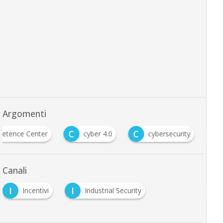
Argomenti
C
C
etence Center
cyber 4.0
cybersecurity
Canali
I
I
Incentivi
Industrial Security