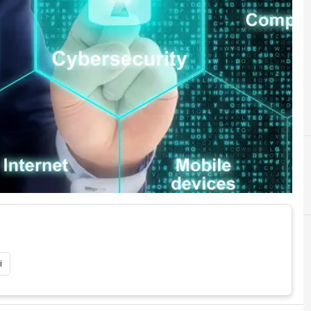
Comp
i