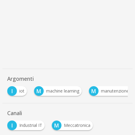
Argomenti
M
M
machine learning
manutenzione predittiva
Canali
I
M
Industrial IT
Meccatronica