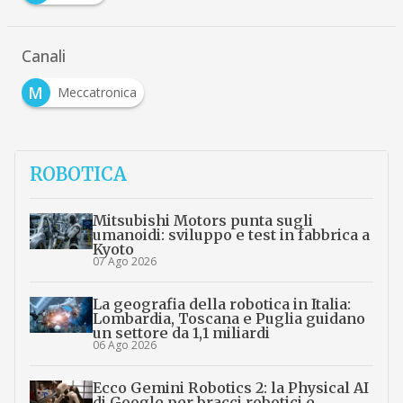
Canali
M
Meccatronica
ROBOTICA
Mitsubishi Motors punta sugli
umanoidi: sviluppo e test in fabbrica a
Kyoto
07 Ago 2026
La geografia della robotica in Italia:
Lombardia, Toscana e Puglia guidano
un settore da 1,1 miliardi
06 Ago 2026
Ecco Gemini Robotics 2: la Physical AI
di Google per bracci robotici e