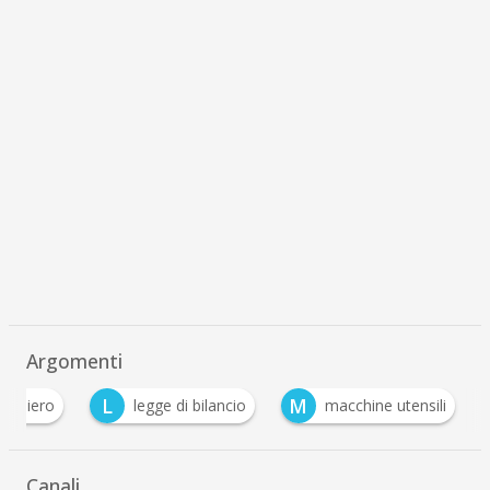
Argomenti
L
M
rboniero
legge di bilancio
macchine utensili
Canali