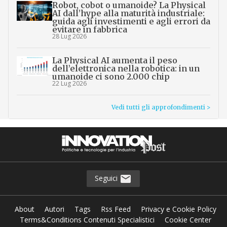
Robot, cobot o umanoide? La Physical
AI dall’hype alla maturità industriale:
guida agli investimenti e agli errori da
evitare in fabbrica
28 Lug 2026
La Physical AI aumenta il peso
dell’elettronica nella robotica: in un
umanoide ci sono 2.000 chip
22 Lug 2026
Vedi tutti gli approfondimenti >
Seguici
About
Autori
Tags
Rss Feed
Privacy e Cookie Policy
Terms&Conditions Contenuti Specialistici
Cookie Center