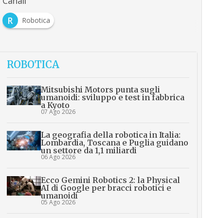
Canali
R
Robotica
ROBOTICA
Mitsubishi Motors punta sugli
umanoidi: sviluppo e test in fabbrica
a Kyoto
07 Ago 2026
La geografia della robotica in Italia:
Lombardia, Toscana e Puglia guidano
un settore da 1,1 miliardi
06 Ago 2026
Ecco Gemini Robotics 2: la Physical
AI di Google per bracci robotici e
umanoidi
05 Ago 2026