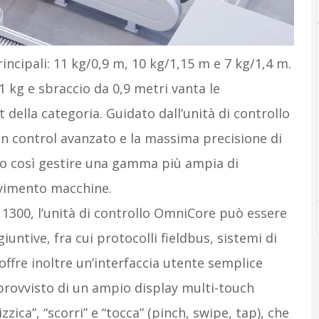
rincipali: 11 kg/0,9 m, 10 kg/1,15 m e 7 kg/1,4 m.
1 kg e sbraccio da 0,9 metri vanta le
t della categoria. Guidato dall’unità di controllo
n control avanzato e la massima precisione di
ndo così gestire una gamma più ampia di
ervimento macchine.
B 1300, l’unità di controllo OmniCore può essere
untive, fra cui protocolli fieldbus, sistemi di
offre inoltre un’interfaccia utente semplice
 provvisto di un ampio display multi-touch
zzica”, “scorri” e “tocca” (pinch, swipe, tap), che