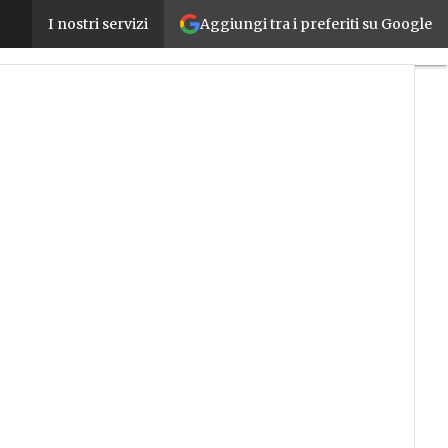
Aggiungi tra i preferiti su Google
ABB amplia la gamma di robot con il modello IRB 13
I nostri servizi