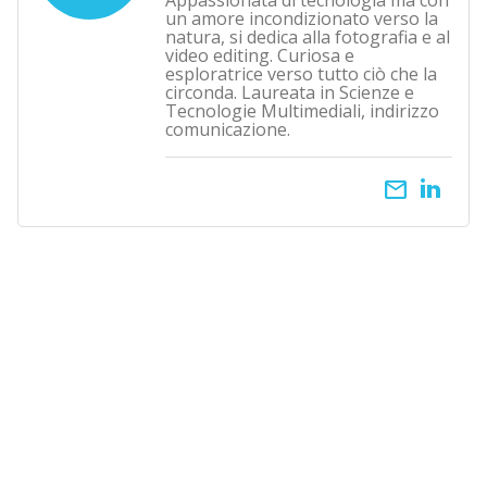
Appassionata di tecnologia ma con
un amore incondizionato verso la
natura, si dedica alla fotografia e al
video editing. Curiosa e
esploratrice verso tutto ciò che la
circonda. Laureata in Scienze e
Tecnologie Multimediali, indirizzo
comunicazione.
email