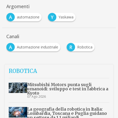
Argomenti
A
Y
automazione
Yaskawa
Canali
A
R
Automazione industriale
Robotica
ROBOTICA
Mitsubishi Motors punta sugli
umanoidi: sviluppo e test in fabbrica a
Kyoto
07 Ago 2026
La geografia della robotica in Italia:
Lombardia, Toscana e Puglia guidano
un settore da 1,1 miliardi