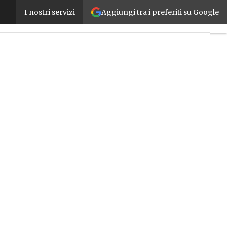
Aggiungi tra i preferiti su Google
Dagli attuatori alla robotica collaborativa: da Aut
I nostri servizi