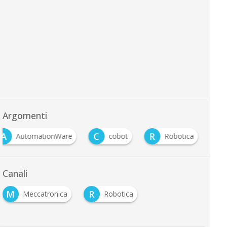
Argomenti
A
C
R
AutomationWare
cobot
Robotica
Canali
M
R
Meccatronica
Robotica