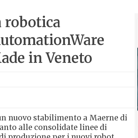
a robotica
 AutomationWare
Made in Veneto
n nuovo stabilimento a Maerne di
anto alle consolidate linee di
a di produzione per i nuovi robot