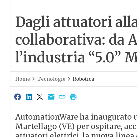
Dagli attuatori all
collaborativa: da
l’industria “5.0” 
Home
Tecnologie
Robotica
AutomationWare ha inaugurato u
Martellago (VE) per ospitare, acc
attuatori elettrici, la nuova line