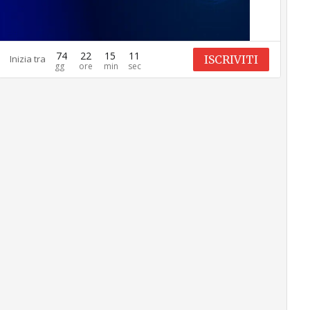
74
22
15
10
ISCRIVITI
Inizia tra