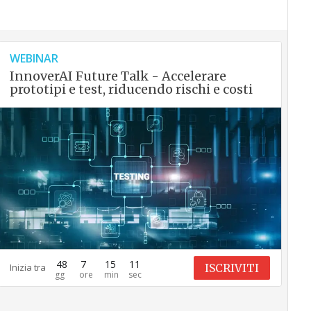
WEBINAR
InnoverAI Future Talk - Accelerare
prototipi e test, riducendo rischi e costi
48
7
15
10
ISCRIVITI
Inizia tra