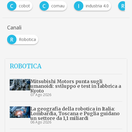
C
I
R
cobot
comau
industria 4.0
robot
Canali
R
Robotica
ROBOTICA
Mitsubishi Motors punta sugli
umanoidi: sviluppo e test in fabbrica a
Kyoto
07 Ago 2026
La geografia della robotica in Italia:
Lombardia, Toscana e Puglia guidano
un settore da 1,1 miliardi
06 Ago 2026