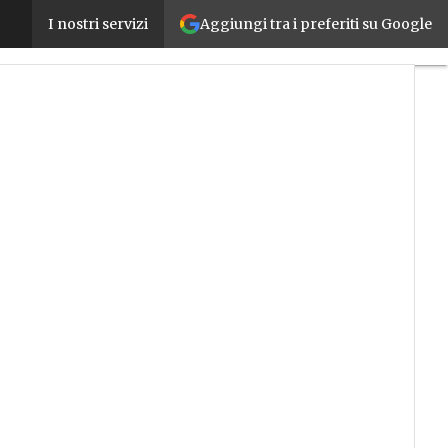
Aggiungi tra i preferiti su Google
L’intelligenza artificiale può abilitare la collabora
I nostri servizi