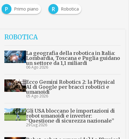
P
R
Primo piano
Robotica
…
ROBOTICA
La geografia della robotica in Italia:
Lombardia, Toscana e Puglia guidano
un settore da 1,1 miliardi
06 Ago 2026
Ecco Gemini Robotics 2: la Physical
AI di Google per bracci robotici e
umanoidi
05 Ago 2026
Gli USA bloccano le importazioni di
robot umanoidi e inverter:
“Questione di sicurezza nazionale”
29 Lug 2026