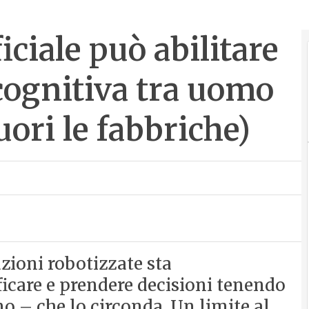
ficiale può abilitare
cognitiva tra uomo
uori le fabbriche)
azioni robotizzate sta
ificare e prendere decisioni tenendo
 – che lo circonda. Un limite al