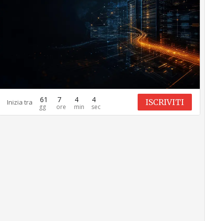
61
7
4
3
ISCRIVITI
Inizia tra