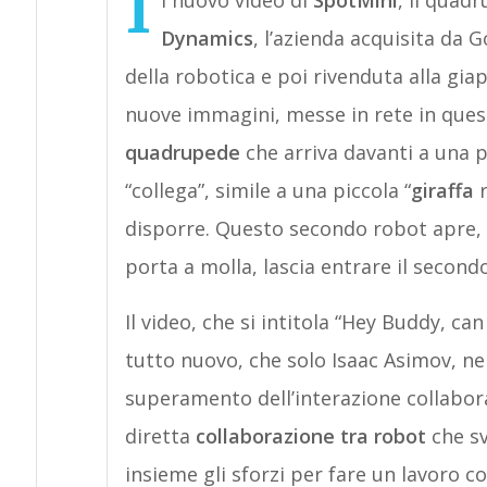
I
l nuovo video di
SpotMini
, il qua
Dynamics
, l’azienda acquisita da
della robotica e poi rivenduta alla gi
nuove immagini, messe in rete in ques
quadrupede
che arriva davanti a una 
“collega”, simile a una piccola “
giraffa
r
disporre. Questo secondo robot apre, 
porta a molla, lascia entrare il second
Il video, che si intitola “Hey Buddy, c
tutto nuovo, che solo Isaac Asimov, nel
superamento dell’interazione collabor
diretta
collaborazione tra robot
che sv
insieme gli sforzi per fare un lavoro