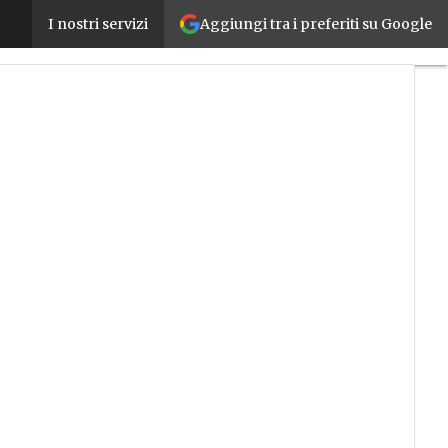
Aggiungi tra i preferiti su Google
Robot quadrupedi collaborano tra loro in maniera
I nostri servizi