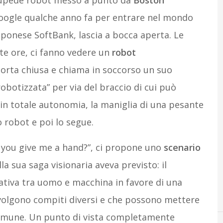
drupede robot messo a punto da
Boston
 Google qualche anno fa per entrare nel mondo
apponese SoftBank, lascia a bocca aperta. Le
te ore, ci fanno vedere un
robot
porta chiusa e chiama in soccorso un suo
obotizzata” per via del braccio di cui può
in totale autonomia, la maniglia di una pesante
o robot e poi lo segue.
an you give me a hand?”, ci propone uno
scenario
la sua saga visionaria aveva previsto: il
ativa tra uomo e macchina in favore di una
olgono compiti diversi e che possono mettere
 comune. Un punto di vista completamente