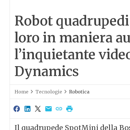
Robot quadrupedi 
loro in maniera a
l’inquietante vide
Dynamics
Home
Tecnologie
Robotica
Il quadrupede SpotMini della Bo