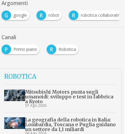
Argomenti
G
R
R
google
robot
robotica collaborativa
Canali
P
R
Primo piano
Robotica
ROBOTICA
Mitsubishi Motors punta sugli
umanoidi: sviluppo e test in fabbrica
a Kyoto
07 Ago 2026
La geografia della robotica in Italia:
Lombardia, Toscana e Puglia guidano
un settore da 1,1 miliardi
06 Ago 2026