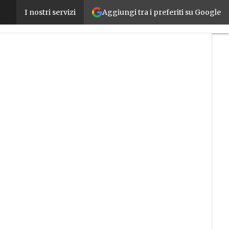
Aggiungi tra i preferiti su Google
OnRobot debutta nel software con WebLytics, la sol
I nostri servizi