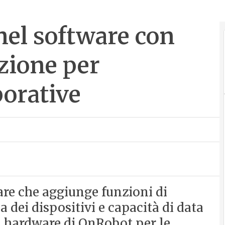
el software con
zione per
borative
re che aggiunge funzioni di
dei dispositivi e capacità di data
i hardware di OnRobot per le