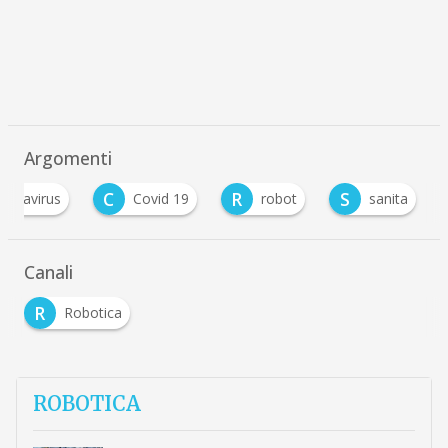
Argomenti
C
R
S
ronavirus
Covid 19
robot
sanita
Canali
R
Robotica
ROBOTICA