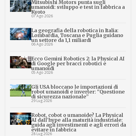
Mitsubishi Motors punta sugli
umanoidi: sviluppo e test in fabbrica a
Kyoto
07 Ago 2026
La geografia della robotica in Italia:
Lombardia, Toscana e Puglia guidano
un settore da 1,1 miliardi
06 Ago 2026
Ecco Gemini Robotics 2: la Physical AI
di Google per bracci robotici e
umanoidi
05 Ago 2026
Gli USA bloccano le importazioni di
robot umanoidi e inverter: “Questione
di sicurezza nazionale”
29 Lug 2026
Robot, cobot o umanoide? La Physical
AI dall’hype alla maturità industriale:
guida agli investimenti e agli errori da
evitare in fabbrica
28 Lug 2026