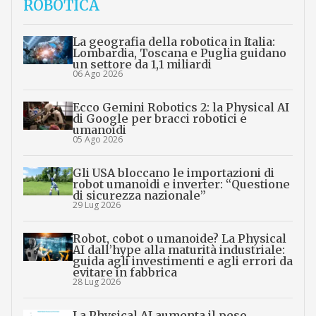
ROBOTICA
La geografia della robotica in Italia:
Lombardia, Toscana e Puglia guidano
un settore da 1,1 miliardi
06 Ago 2026
Ecco Gemini Robotics 2: la Physical AI
di Google per bracci robotici e
umanoidi
05 Ago 2026
Gli USA bloccano le importazioni di
robot umanoidi e inverter: “Questione
di sicurezza nazionale”
29 Lug 2026
Robot, cobot o umanoide? La Physical
AI dall’hype alla maturità industriale:
guida agli investimenti e agli errori da
evitare in fabbrica
28 Lug 2026
La Physical AI aumenta il peso