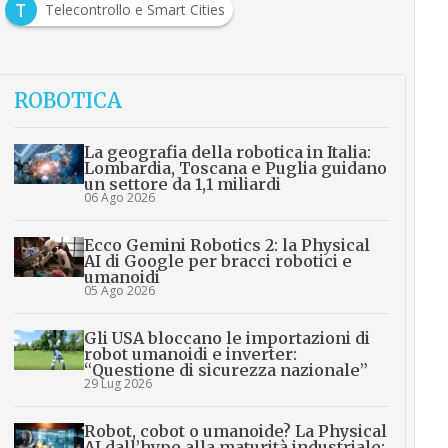
T
Telecontrollo e Smart Cities
ROBOTICA
La geografia della robotica in Italia:
Lombardia, Toscana e Puglia guidano
un settore da 1,1 miliardi
06 Ago 2026
Ecco Gemini Robotics 2: la Physical
AI di Google per bracci robotici e
umanoidi
05 Ago 2026
Gli USA bloccano le importazioni di
robot umanoidi e inverter:
“Questione di sicurezza nazionale”
29 Lug 2026
Robot, cobot o umanoide? La Physical
AI dall’hype alla maturità industriale: