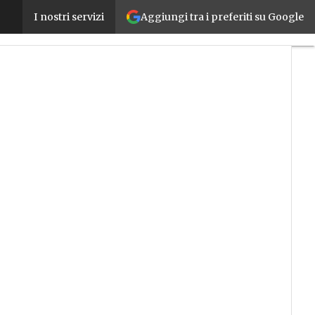
Aggiungi tra i preferiti su Google
Comfort, sicurezza ed efficienza energetica: ABB p
I nostri servizi