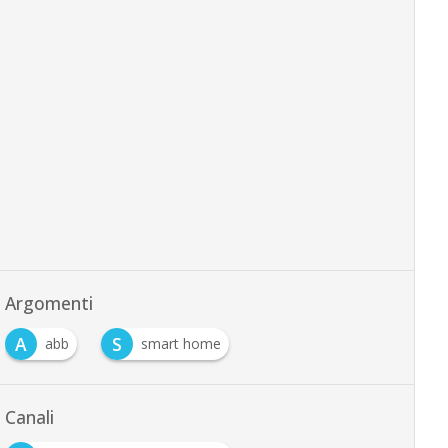
Argomenti
A
S
abb
smart home
Canali