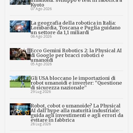
umanoidi: sviluppo e test in fabbrica a
Kyoto
07 Ago 2026
La geografia della robotica in Italia:
Lombardia, Toscana e Puglia guidano
un settore da 1,1 miliardi
06 Ago 2026
Ecco Gemini Robotics 2: la Physical AI
di Google per bracci robotici e
umanoidi
05 Ago 2026
Gli USA bloccano le importazioni di
robot umanoidi e inverter: “Questione
di sicurezza nazionale”
29 Lug 2026
Robot, cobot o umanoide? La Physical
AI dall’hype alla maturità industriale:
guida agli investimenti e agli errori da
evitare in fabbrica
28 Lug 2026