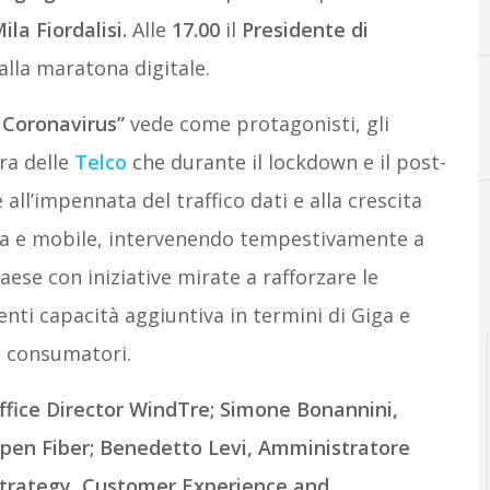
la Fiordalisi.
Alle
17.00
il
Presidente di
 alla maratona digitale.
l Coronavirus”
vede come protagonisti, gli
era delle
Telco
che durante il lockdown e il post-
l’impennata del traffico dati e alla crescita
ssa e mobile, intervenendo tempestivamente a
Paese con iniziative mirate a rafforzare le
enti capacità aggiuntiva in termini di Giga e
 i consumatori.
ffice Director WindTre;
Simone Bonannini,
pen Fiber;
Benedetto Levi, Amministratore
Strategy, Customer Experience and