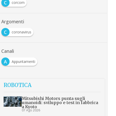
C
corcom
Argomenti
C
coronavirus
Canali
A
Appuntamenti
ROBOTICA
Mitsubishi Motors punta sugli
umanoidi: sviluppo e test in fabbrica
a Kyoto
07 Ago 2026