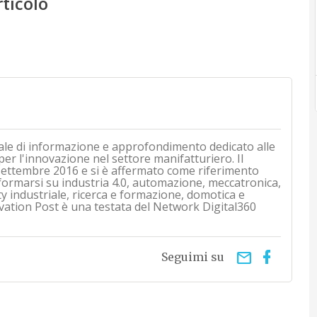
rticolo
ale di informazione e approfondimento dedicato alle
 per l'innovazione nel settore manifatturiero. Il
i settembre 2016 e si è affermato come riferimento
nformarsi su industria 4.0, automazione, meccatronica,
ty industriale, ricerca e formazione, domotica e
vation Post è una testata del Network Digital360
email
Seguimi su