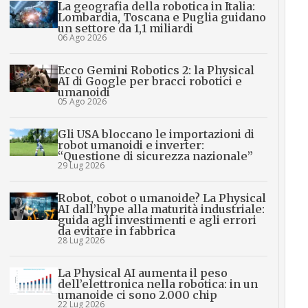
La geografia della robotica in Italia:
Lombardia, Toscana e Puglia guidano
un settore da 1,1 miliardi
06 Ago 2026
Ecco Gemini Robotics 2: la Physical
AI di Google per bracci robotici e
umanoidi
05 Ago 2026
Gli USA bloccano le importazioni di
robot umanoidi e inverter:
“Questione di sicurezza nazionale”
29 Lug 2026
Robot, cobot o umanoide? La Physical
AI dall’hype alla maturità industriale:
guida agli investimenti e agli errori
da evitare in fabbrica
28 Lug 2026
La Physical AI aumenta il peso
dell’elettronica nella robotica: in un
umanoide ci sono 2.000 chip
22 Lug 2026