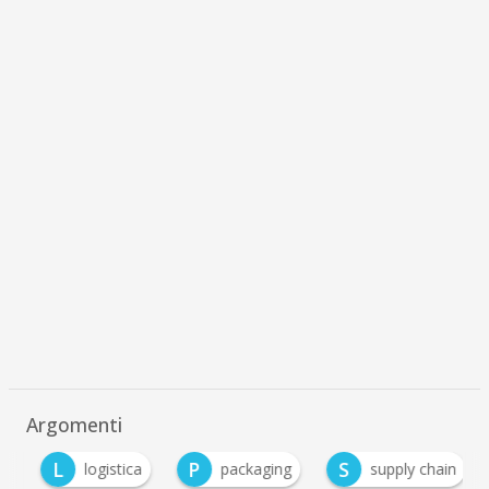
Argomenti
L
P
S
logistica
packaging
supply chain