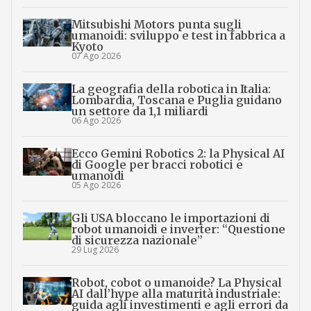
Mitsubishi Motors punta sugli
umanoidi: sviluppo e test in fabbrica a
Kyoto
07 Ago 2026
La geografia della robotica in Italia:
Lombardia, Toscana e Puglia guidano
un settore da 1,1 miliardi
06 Ago 2026
Ecco Gemini Robotics 2: la Physical AI
di Google per bracci robotici e
umanoidi
05 Ago 2026
Gli USA bloccano le importazioni di
robot umanoidi e inverter: “Questione
di sicurezza nazionale”
29 Lug 2026
Robot, cobot o umanoide? La Physical
AI dall’hype alla maturità industriale:
guida agli investimenti e agli errori da