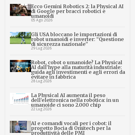
Ecco Gemini Robotics 2: la Physical AI
di Google per bracci robotici e
umanoidi
05 Ago 2026
Gli USA bloccano le importazioni di
robot umanoidi e inverter: “Questione
di sicurezza nazionale”
29 Lug 2026
Robot, cobot o umanoide? La Physical
AI dall’hype alla maturità industriale:
guida agli investimenti e agli errori da
evitare in fabbrica
28 Lug 2026
La Physical AI aumenta il peso
dell’elettronica nella robotica: in un
umanoide ci sono 2.000 chip
22 Lug 2026
AI e comandi vocali per i cobot: il
progetto Bocia di Omitech per la
produttività delle PMI