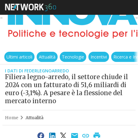
Ultimi articoli
Attualità
Tecnologie
Incentivi
Ricerca e I
I DATI DI FEDERLEGNOARREDO
Filiera legno-arredo, il settore chiude il
2024 con un fatturato di 51,6 miliardi di
euro (-3,1%). A pesare è la flessione del
mercato interno
Home
Attualità