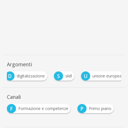
Argomenti
D
S
U
digitalizzazione
skill
unione europea
Canali
F
P
Formazione e competenze
Primo piano