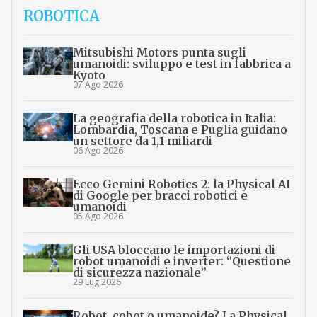
ROBOTICA
Mitsubishi Motors punta sugli
umanoidi: sviluppo e test in fabbrica a
Kyoto
07 Ago 2026
La geografia della robotica in Italia:
Lombardia, Toscana e Puglia guidano
un settore da 1,1 miliardi
06 Ago 2026
Ecco Gemini Robotics 2: la Physical AI
di Google per bracci robotici e
umanoidi
05 Ago 2026
Gli USA bloccano le importazioni di
robot umanoidi e inverter: “Questione
di sicurezza nazionale”
29 Lug 2026
Robot, cobot o umanoide? La Physical