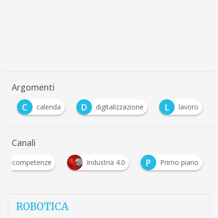
Argomenti
C
D
L
e
calenda
digitalizzazione
lavoro
Canali
P
e e competenze
Industria 4.0
Primo piano
ROBOTICA