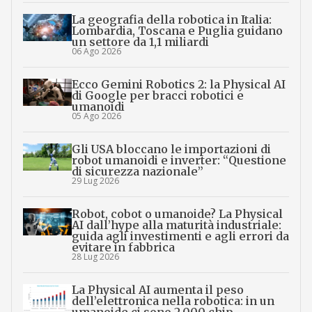
La geografia della robotica in Italia:
Lombardia, Toscana e Puglia guidano
un settore da 1,1 miliardi
06 Ago 2026
Ecco Gemini Robotics 2: la Physical AI
di Google per bracci robotici e
umanoidi
05 Ago 2026
Gli USA bloccano le importazioni di
robot umanoidi e inverter: “Questione
di sicurezza nazionale”
29 Lug 2026
Robot, cobot o umanoide? La Physical
AI dall’hype alla maturità industriale:
guida agli investimenti e agli errori da
evitare in fabbrica
28 Lug 2026
La Physical AI aumenta il peso
dell’elettronica nella robotica: in un
umanoide ci sono 2.000 chip