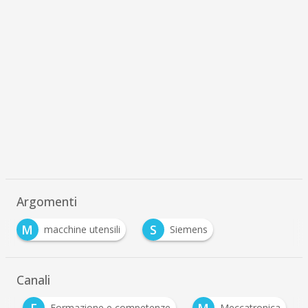
Argomenti
M
S
macchine utensili
Siemens
Canali
F
M
e
Formazione e competenze
Meccatronica