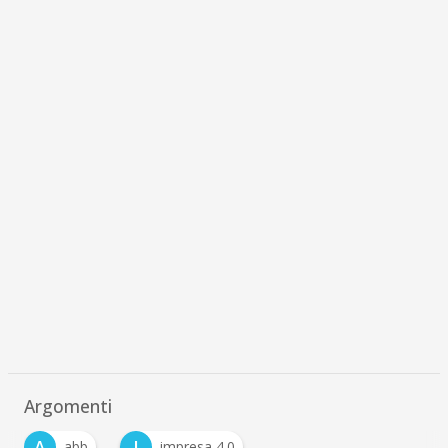
Argomenti
A
I
abb
impresa 4.0