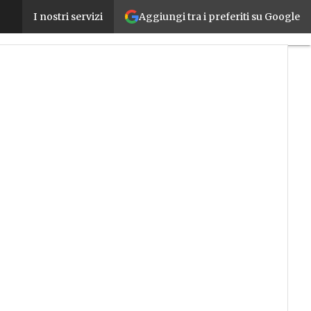
Aggiungi tra i preferiti su Google
Un concorso per le aziende che stanno progettando
I nostri servizi