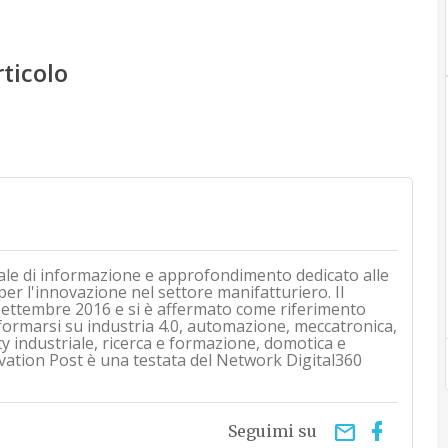
rticolo
ale di informazione e approfondimento dedicato alle
 per l'innovazione nel settore manifatturiero. Il
i settembre 2016 e si è affermato come riferimento
nformarsi su industria 4.0, automazione, meccatronica,
ty industriale, ricerca e formazione, domotica e
vation Post è una testata del Network Digital360
email
Seguimi su