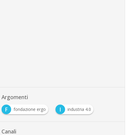
Argomenti
F
I
fondazione ergo
industria 4.0
Canali