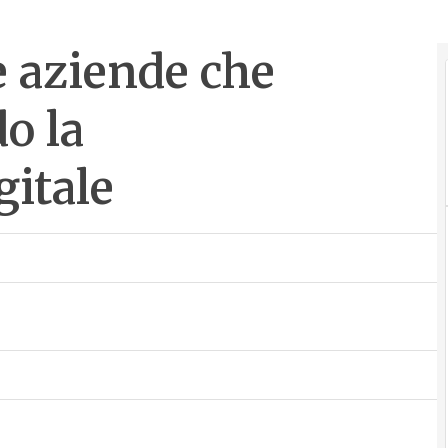
e aziende che
o la
gitale