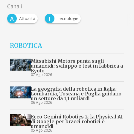
Canali
A
T
Attualità
Tecnologie
ROBOTICA
Mitsubishi Motors punta sugli
umanoidi: sviluppo e test in fabbrica a
Kyoto
07 Ago 2026
La geografia della robotica in Italia:
Lombardia, Toscana e Puglia guidano
un settore da 1,1 miliardi
06 Ago 2026
Ecco Gemini Robotics 2: la Physical AI
di Google per bracci robotici e
umanoidi
05 Ago 2026