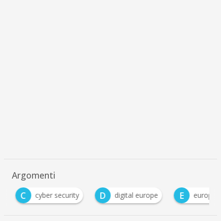
Argomenti
C
D
E
cyber security
digital europe
europa