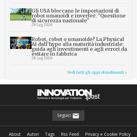
Gli USA bloccano le importazioni di
robot umanoidi e inverter: “Questione
di sicurezza nazionale”
29 Lug 2026
Robot, cobot o umanoide? La Physical
AI dall’hype alla maturità industriale:
guida agli investimenti e agli errori da
evitare in fabbrica
28 Lug 2026
Vedi tutti gli approfondimenti >
Seguici
About
Autori
Tags
Rss Feed
Privacy e Cookie Policy