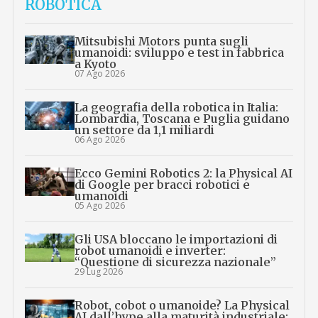
ROBOTICA
Mitsubishi Motors punta sugli
umanoidi: sviluppo e test in fabbrica
a Kyoto
07 Ago 2026
La geografia della robotica in Italia:
Lombardia, Toscana e Puglia guidano
un settore da 1,1 miliardi
06 Ago 2026
Ecco Gemini Robotics 2: la Physical AI
di Google per bracci robotici e
umanoidi
05 Ago 2026
Gli USA bloccano le importazioni di
robot umanoidi e inverter:
“Questione di sicurezza nazionale”
29 Lug 2026
Robot, cobot o umanoide? La Physical
AI dall’hype alla maturità industriale: