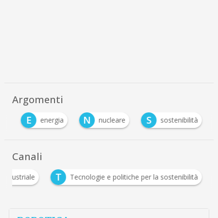
Argomenti
E
N
S
ea
energia
nucleare
sostenibilità
Canali
T
a industriale
Tecnologie e politiche per la sostenibilità