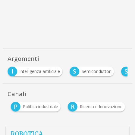
Argomenti
I
S
S
intelligenza artificiale
Semiconduttori
Canali
P
R
i
Politica industriale
Ricerca e Innovazione
ROBOTICA