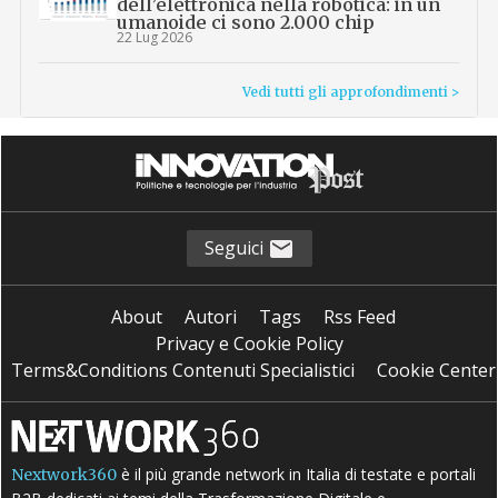
dell’elettronica nella robotica: in un
umanoide ci sono 2.000 chip
22 Lug 2026
Vedi tutti gli approfondimenti >
Seguici
About
Autori
Tags
Rss Feed
Privacy e Cookie Policy
Terms&Conditions Contenuti Specialistici
Cookie Center
è il più grande network in Italia di testate e portali
Nextwork360