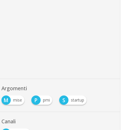
Argomenti
M
P
S
mise
pmi
startup
Canali