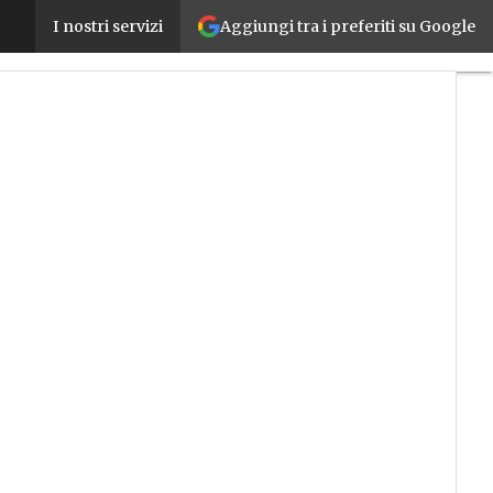
Aggiungi tra i preferiti su Google
Startup innovative, con il Fondo di Garanzia suppor
I nostri servizi