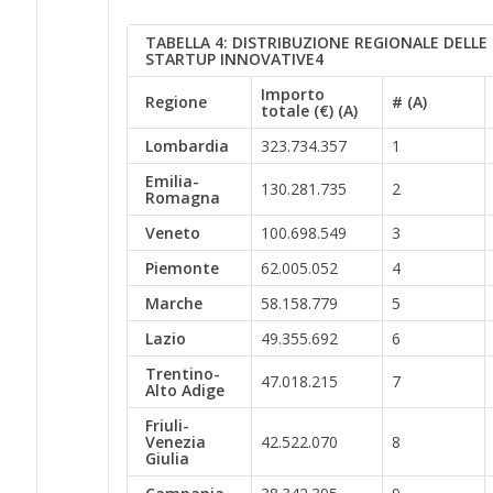
T
ABELLA
4:
DISTRIBUZIONE REGIONALE DELLE
STARTUP INNOVATIVE
4
Importo
Regione
# (A)
totale (€) (A)
Lombardia
323.734.357
1
Emilia-
130.281.735
2
Romagna
Veneto
100.698.549
3
Piemonte
62.005.052
4
Marche
58.158.779
5
Lazio
49.355.692
6
Trentino-
47.018.215
7
Alto Adige
Friuli-
Venezia
42.522.070
8
Giulia