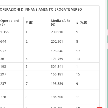
 OPERAZIONI DI FINANZIAMENTO EROGATE VERSO
Operazioni
Media (A:B)
# (B)
# (A:B)
(B)
(€)
1.355
1
238.918
5
644
2
202.301
8
572
3
176.046
12
361
4
171.759
14
193
9
301.341
1
297
5
166.181
15
237
7
198.389
9
228
8
186.500
11