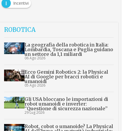
I
Incentivi
ROBOTICA
La geografia della robotica in Italia:
Lombardia, Toscana e Puglia guidano
un settore da 1,1 miliardi
06 Ago 2026
Ecco Gemini Robotics 2: la Physical
AI di Google per bracci robotici e
umanoidi
05 Ago 2026
Gli USA bloccano le importazioni di
robot umanoidi e inverter:
“Questione di sicurezza nazionale”
29 Lug 2026
Robot, cobot o umanoide? La Physical