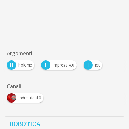
Argomenti
H
I
I
holonix
impresa 4.0
iot
Canali
Industria 4.0
ROBOTICA