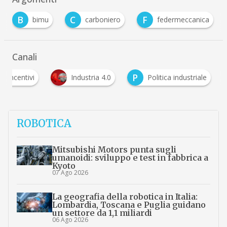
C
F
F
carboniero
federmeccanica
formazio
…
Canali
P
Incentivi
Industria 4.0
Politica industriale
ROBOTICA
Mitsubishi Motors punta sugli
umanoidi: sviluppo e test in fabbrica a
Kyoto
07 Ago 2026
La geografia della robotica in Italia:
Lombardia, Toscana e Puglia guidano
un settore da 1,1 miliardi
06 Ago 2026