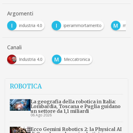
Argomenti
I
M
N
iperammortamento
mariotti
nuova sab
Canali
M
Industria 4.0
Meccatronica
ROBOTICA
La geografia della robotica in Italia:
Lombardia, Toscana e Puglia guidano
un settore da 1,1 miliardi
06 Ago 2026
Ecco Gemini Robotics 2: la Physical AI