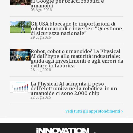
di Google per bracci robotici e
umanoidi
05 Ago 2026
Gli USA bloccano le importazioni di
robot umanoidi e inverter: “Questione
di sicurezza nazionale”
29 Lug 2026
Robot, cobot o umanoide? La Physical
AI dall’hype alla maturità industriale:
guida agli investimenti e agli errori da
evitare in fabbrica
28 Lug 2026
La Physical AI aumenta il peso
dell’elettronica nella robotica: in un
umanoide ci sono 2.000 chip
22 Lug 2026
Vedi tutti gli approfondimenti >