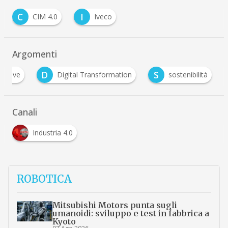
C
I
CIM 4.0
Iveco
Argomenti
D
S
motive
Digital Transformation
sostenibilità
Canali
Industria 4.0
ROBOTICA
Mitsubishi Motors punta sugli
umanoidi: sviluppo e test in fabbrica a
Kyoto