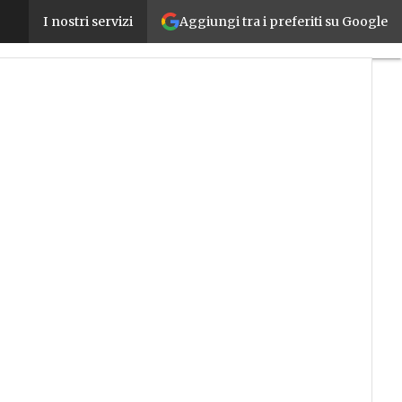
Aggiungi tra i preferiti su Google
Logistica industriale, significato, come funziona e
I nostri servizi