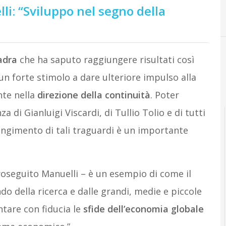
li: “Sviluppo nel segno della
A
Ansaldo Energia
adra
che ha saputo raggiungere risultati così
 un forte stimolo a dare ulteriore impulso alla
nte nella
direzione
della
continuità
. Poter
 di Gianluigi Viscardi, di Tullio Tolio e di tutti
ungimento di tali traguardi è un importante
proseguito Manuelli – è un esempio di come il
 della ricerca e dalle grandi, medie e piccole
tare con fiducia le
sfide
dell’economia
globale