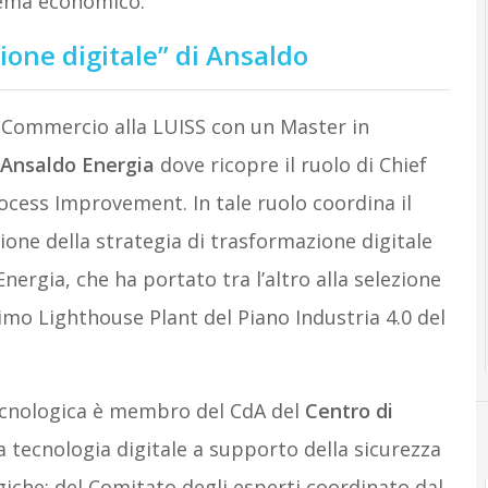
tema economico.”
ione digitale” di Ansaldo
e Commercio alla LUISS con un Master in
Ansaldo
Energia
dove ricopre il ruolo di Chief
rocess Improvement. In tale ruolo coordina il
one della strategia di trasformazione digitale
nergia, che ha portato tra l’altro alla selezione
imo Lighthouse Plant del Piano Industria 4.0 del
 tecnologica è membro del CdA del
Centro
di
la tecnologia digitale a supporto della sicurezza
egiche; del Comitato degli esperti coordinato dal