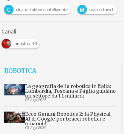
C
M
cluster fabbrica intelligente
marco taisch
Canali
Industria 4.0
ROBOTICA
La geografia della robotica in Italia:
Lombardia, Toscana e Puglia guidano
un settore da 1,1 miliardi
06 Ago 2026
Ecco Gemini Robotics 2: la Physical
AI di Google per bracci robotici e
umanoidi
05 Ago 2026