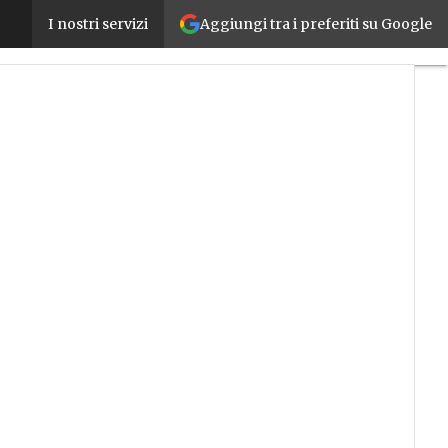
Aggiungi tra i preferiti su Google
Luca Manuelli (Ansaldo) nuovo presidente del Clust
I nostri servizi