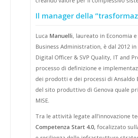
creando valore per il complessivo sis
Il manager della “trasformaz
Luca
Manuelli
, laureato in Economia 
Business Administration, è dal 2012 in
Digital Officer & SVP Quality, IT and P
processo di definizione e implementazi
dei prodotti e dei processi di Ansaldo E
del sito produttivo di Genova quale pr
MISE.
Tra le attività legate all’innovazione
Competenza
Start
4.0,
focalizzato sul
e resilienza delle infrastrutture strat