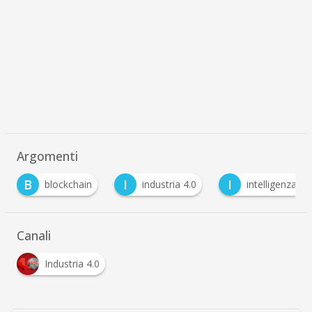
Argomenti
B
I
I
blockchain
industria 4.0
intelligenza artifici
Canali
Industria 4.0