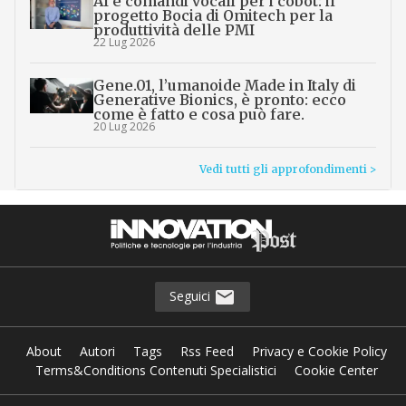
AI e comandi vocali per i cobot: il
progetto Bocia di Omitech per la
produttività delle PMI
22 Lug 2026
Gene.01, l’umanoide Made in Italy di
Generative Bionics, è pronto: ecco
come è fatto e cosa può fare.
20 Lug 2026
Vedi tutti gli approfondimenti >
Seguici
About
Autori
Tags
Rss Feed
Privacy e Cookie Policy
Terms&Conditions Contenuti Specialistici
Cookie Center