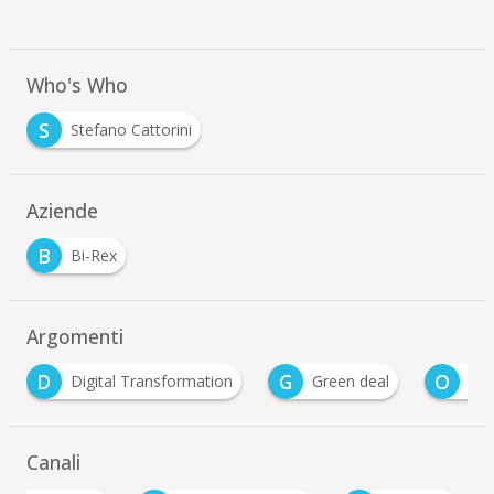
Who's Who
S
Stefano Cattorini
Aziende
B
Bi-Rex
Argomenti
G
O
gital Transformation
Green deal
Open Innovatio
Canali