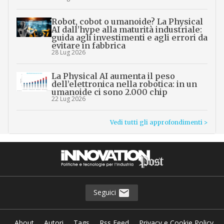
Robot, cobot o umanoide? La Physical
AI dall’hype alla maturità industriale:
guida agli investimenti e agli errori da
evitare in fabbrica
28 Lug 2026
La Physical AI aumenta il peso
dell’elettronica nella robotica: in un
umanoide ci sono 2.000 chip
22 Lug 2026
Vedi tutti gli approfondimenti >
Seguici
About
Autori
Tags
Rss Feed
Privacy e Cookie Policy