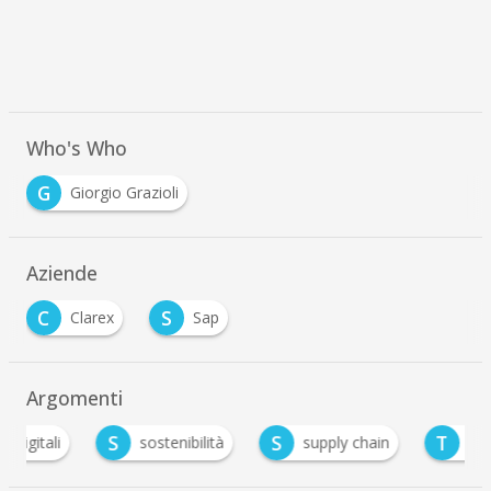
Who's Who
G
Giorgio Grazioli
Aziende
C
S
Clarex
Sap
Argomenti
S
S
T
sostenibilità
supply chain
trasformazio