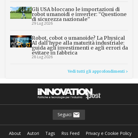
Gli USA bloccano le importazioni di
robot umanoidi e inverter: “Questione
di sicurezza nazionale”
29 Lug 2026
Robot, cobot o umanoide? La Physical
AI dall’hype alla maturità industriale:
guida agli investimenti e agli errori da
evitare in fabbrica
28 Lug 2026
Vedi tutti gli approfondimenti >
Seguici
About
Autori
Tags
Rss Feed
Privacy e Cookie Policy