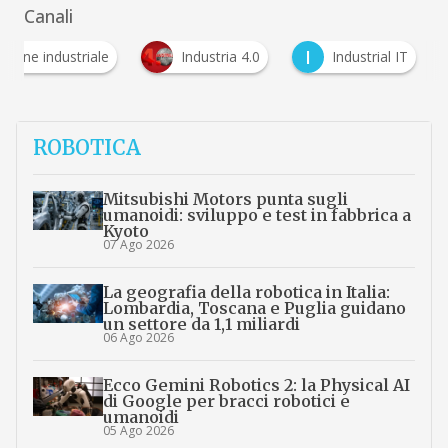
Canali
I
ione industriale
Industria 4.0
Industrial IT
ROBOTICA
Mitsubishi Motors punta sugli
umanoidi: sviluppo e test in fabbrica a
Kyoto
07 Ago 2026
La geografia della robotica in Italia:
Lombardia, Toscana e Puglia guidano
un settore da 1,1 miliardi
06 Ago 2026
Ecco Gemini Robotics 2: la Physical AI
di Google per bracci robotici e
umanoidi
05 Ago 2026