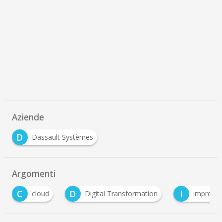
Aziende
D
Dassault Systèmes
Argomenti
C
D
I
cloud
Digital Transformation
impresa 4.0