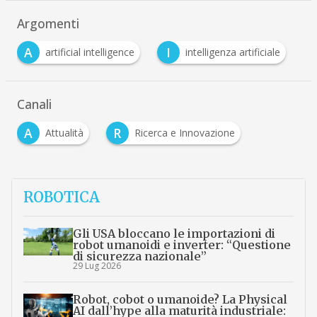
Argomenti
I
O
ficial intelligence
intelligenza artificiale
ocse
Canali
A
R
Attualità
Ricerca e Innovazione
ROBOTICA
Gli USA bloccano le importazioni di
robot umanoidi e inverter: “Questione
di sicurezza nazionale”
29 Lug 2026
Robot, cobot o umanoide? La Physical
AI dall’hype alla maturità industriale: