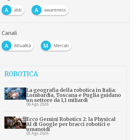
A
A
abb
awareness
Canali
A
M
Attualità
Mercati
ROBOTICA
La geografia della robotica in Italia:
Lombardia, Toscana e Puglia guidano
un settore da 1,1 miliardi
06 Ago 2026
Ecco Gemini Robotics 2: la Physical
AI di Google per bracci robotici e
umanoidi
05 Ago 2026