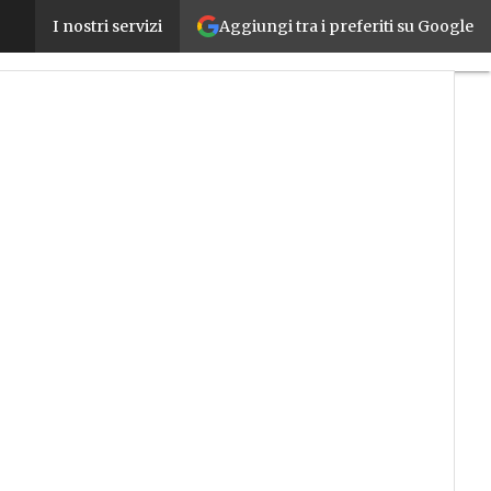
Aggiungi tra i preferiti su Google
La crisi delle materie prime mette in crisi il modell
I nostri servizi