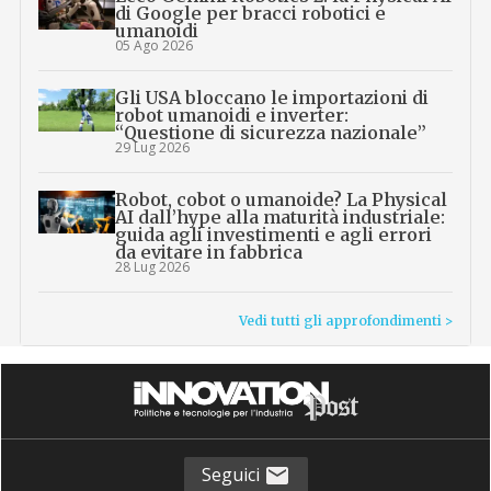
di Google per bracci robotici e
umanoidi
05 Ago 2026
Gli USA bloccano le importazioni di
robot umanoidi e inverter:
“Questione di sicurezza nazionale”
29 Lug 2026
Robot, cobot o umanoide? La Physical
AI dall’hype alla maturità industriale:
guida agli investimenti e agli errori
da evitare in fabbrica
28 Lug 2026
Vedi tutti gli approfondimenti >
Seguici