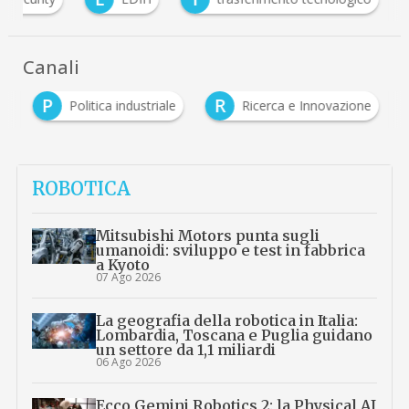
Canali
P
R
à
Politica industriale
Ricerca e Innovazione
ROBOTICA
Mitsubishi Motors punta sugli
umanoidi: sviluppo e test in fabbrica
a Kyoto
07 Ago 2026
La geografia della robotica in Italia:
Lombardia, Toscana e Puglia guidano
un settore da 1,1 miliardi
06 Ago 2026
Ecco Gemini Robotics 2: la Physical AI