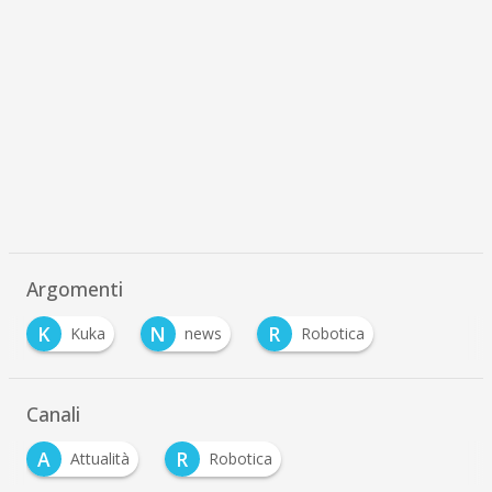
Argomenti
K
N
R
Kuka
news
Robotica
Canali
A
R
Attualità
Robotica