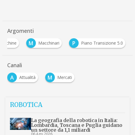
Argomenti
M
P
macchine
Macchinari
Piano Transizione 5.0
Canali
A
M
Attualità
Mercati
ROBOTICA
La geografia della robotica in Italia:
Lombardia, Toscana e Puglia guidano
un settore da 1,1 miliardi
06 Ago 2026