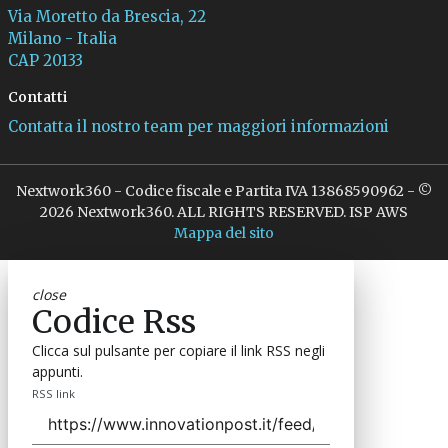
Via Moretto da Brescia, 22
Milano - Italia
CAP 20133
Contatti
Contatta il nostro team per maggiori informazioni
Nextwork360 - Codice fiscale e Partita IVA 13868590962 - ©
2026 Nextwork360. ALL RIGHTS RESERVED. ISP AWS
Mappa del sito
close
Codice Rss
Clicca sul pulsante per copiare il link RSS negli
appunti.
RSS link