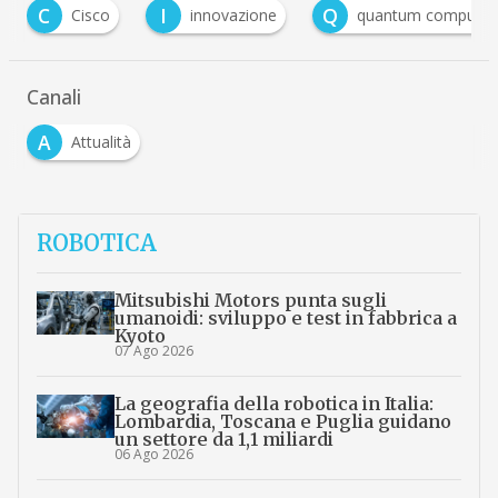
C
I
Q
Cisco
innovazione
quantum computing
Canali
A
Attualità
ROBOTICA
Mitsubishi Motors punta sugli
umanoidi: sviluppo e test in fabbrica a
Kyoto
07 Ago 2026
La geografia della robotica in Italia:
Lombardia, Toscana e Puglia guidano
un settore da 1,1 miliardi
06 Ago 2026